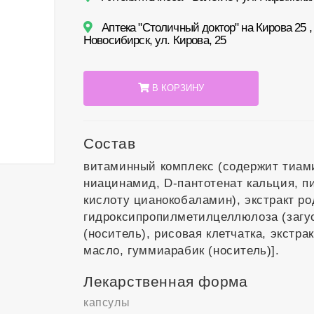
Аптека "Столичный доктор" на Кирова 25 , 
Новосибирск, ул. Кирова, 25
В КОРЗИНУ
Состав
витаминный комплекс (содержит тиам
ниацинамид, D-пантотенат кальция, п
кислоту цианокобаламин), экстракт ро
гидроксипропилметилцеллюлоза (загу
(носитель), рисовая клетчатка, экстра
масло, гуммиарабик (носитель)].
Лекарственная форма
капсулы