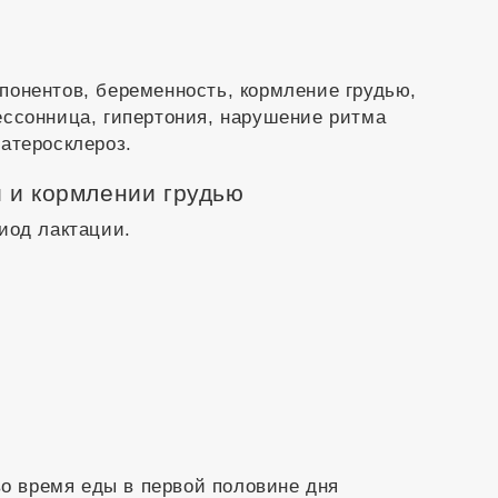
онентов, беременность, кормление грудью,
ссонница, гипертония, нарушение ритма
атеросклероз.
 и кормлении грудью
иод лактации.
во время еды в первой половине дня