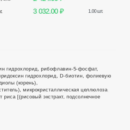
3 032.00 ₽
г.
1.00 шт.
ин гидрохлорид, рибофлавин-5-фосфат,
иридоксин гидрохлорид, D-биотин, фолиевую
диолы (корень),
ститель), микрокристаллическая целлюлоза
кт риса [(рисовый экстракт, подсолнечное