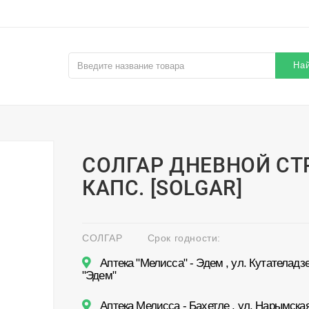
На
СОЛГАР ДНЕВНОЙ СТ
КАПС. [SOLGAR]
СОЛГАР
Срок годности:
Аптека "Мелисса" - Эдем , ул. Кутателадзе
"Эдем"
Аптека Мелисса - Бахетле , ул. Нарымская